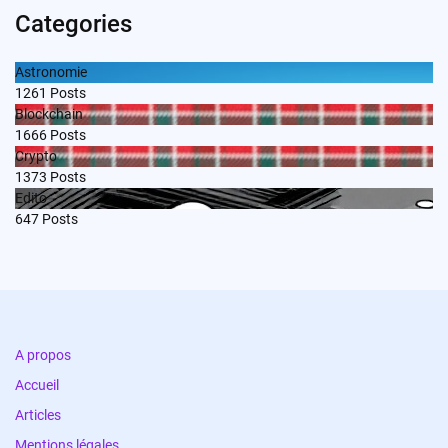
Categories
Astronomie
1261
Posts
Blockchain
1666
Posts
Crypto
1373
Posts
Edito
647
Posts
A propos
Accueil
Articles
Mentions légales