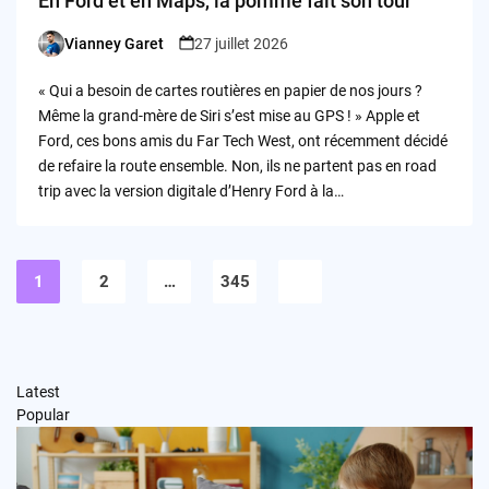
En Ford et en Maps, la pomme fait son tour
Vianney Garet
27 juillet 2026
Posted
by
« Qui a besoin de cartes routières en papier de nos jours ?
Même la grand-mère de Siri s’est mise au GPS ! » Apple et
Ford, ces bons amis du Far Tech West, ont récemment décidé
de refaire la route ensemble. Non, ils ne partent pas en road
trip avec la version digitale d’Henry Ford à la…
Pagination
des
1
2
…
345
publications
Latest
Popular