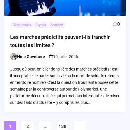
0
Blockchain
Crypto
Société
Les marchés prédictifs peuvent-ils franchir
toutes les limites ?
Nina Gavetière
10 juillet 2026
Posted
by
Jusqu’où peut-on aller dans l’ère des marchés prédictifs : est-
il acceptable de parier sur la vie ou la mort de soldats retenus
en territoire hostile ? C’est la question troublante posée cette
semaine par la controverse autour de Polymarket, une
plateforme décentralisée qui permet aux internautes de miser
sur des faits d’actualité – y compris les plus…
Pagination
des
1
2
…
138