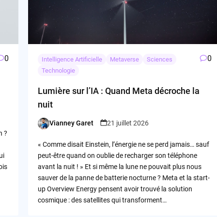
0
0
Intelligence Artificielle
Metaverse
Sciences
Technologie
Lumière sur l’IA : Quand Meta décroche la
nuit
Vianney Garet
21 juillet 2026
Posted
n ?
by
« Comme disait Einstein, l’énergie ne se perd jamais… sauf
ui
peut-être quand on oublie de recharger son téléphone
ois
avant la nuit ! » Et si même la lune ne pouvait plus nous
sauver de la panne de batterie nocturne ? Meta et la start-
up Overview Energy pensent avoir trouvé la solution
cosmique : des satellites qui transforment…