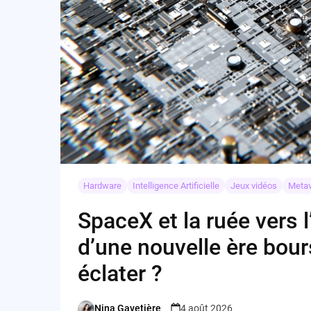
Hardware
Intelligence Artificielle
Jeux vidéos
Meta
SpaceX et la ruée vers 
d’une nouvelle ère bour
éclater ?
Nina Gavetière
4 août 2026