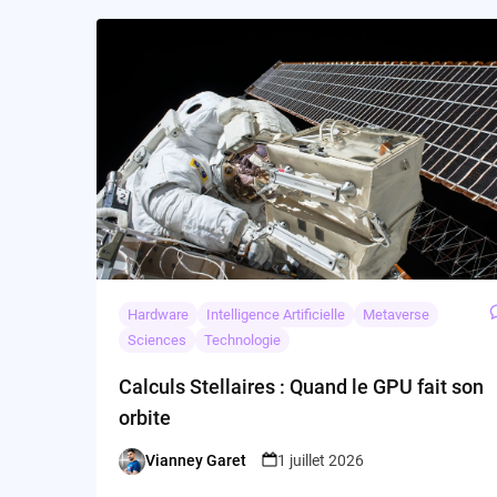
Hardware
Intelligence Artificielle
Metaverse
Sciences
Technologie
Calculs Stellaires : Quand le GPU fait son
orbite
Vianney Garet
1 juillet 2026
Posted
by