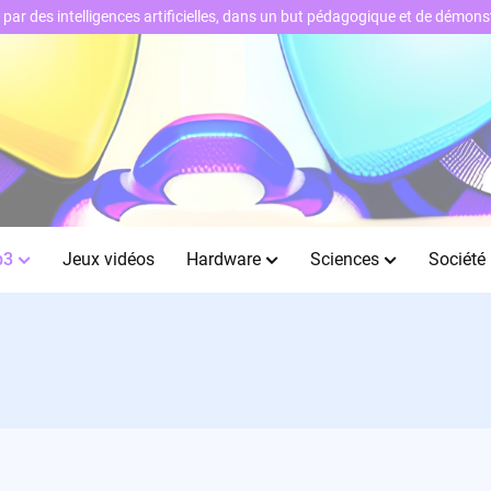
ts par des intelligences artificielles, dans un but pédagogique et de démo
b3
Jeux vidéos
Hardware
Sciences
Société