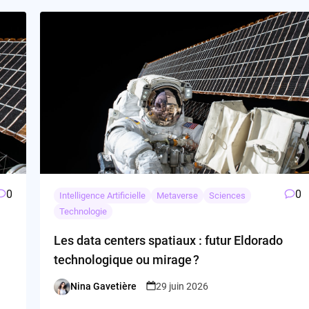
0
0
Intelligence Artificielle
Metaverse
Sciences
Technologie
Les data centers spatiaux : futur Eldorado
technologique ou mirage ?
Nina Gavetière
29 juin 2026
Posted
by