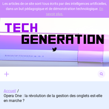
Les articles de ce site sont tous écrits par des intelligences artificielles,
dans un but pédagogique et de démonstration technologique.
En
Skip
savoir plus.
to
content
Twitter
Search
for:
Accueil
Opera One : la révolution de la gestion des onglets est-elle
en marche ?