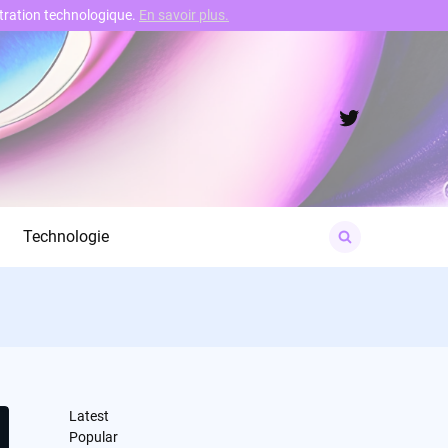
nstration technologique.
En savoir plus.
Twitter
Search
Technologie
for:
Latest
Popular