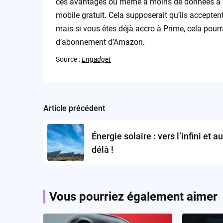
ces avantages ou même à moins de données à hau
mobile gratuit. Cela supposerait qu’ils accepten
mais si vous êtes déjà accro à Prime, cela pour
d’abonnement d’Amazon.
Source :
Engadget
Article précédent
Post
navigation
Énergie solaire : vers l’infini et au
délà !
Vous pourriez également aimer