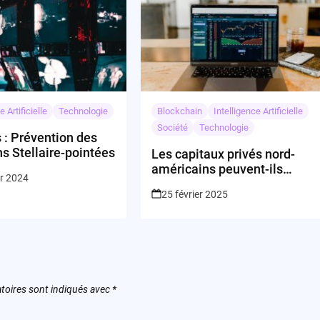
e Artificielle
Technologie
Blockchain
Intelligence Artificielle
Société
Technologie
 : Prévention des
ns Stellaire-pointées
Les capitaux privés nord-
américains peuvent-ils
er 2024
transformer le paysage
25 février 2025
technologique européen ?
toires sont indiqués avec
*