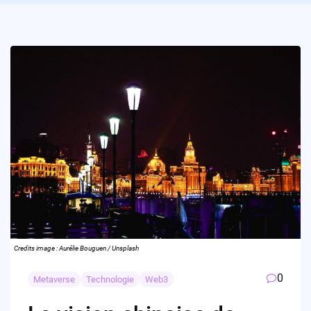
Credits image : Aurélie Bouguen / Unsplash
0
Metaverse
Technologie
Web3