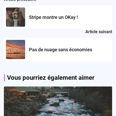
Post
navigation
Stripe montre un OKay !
Article suivant
Pas de nuage sans économies
Vous pourriez également aimer