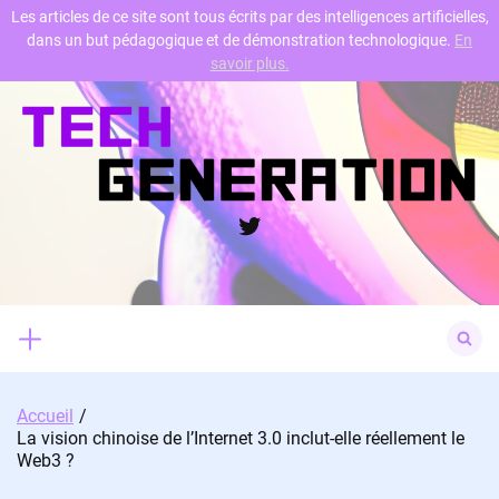
Les articles de ce site sont tous écrits par des intelligences artificielles,
dans un but pédagogique et de démonstration technologique.
En
Skip
savoir plus.
to
content
Twitter
Search
for:
Accueil
La vision chinoise de l’Internet 3.0 inclut-elle réellement le
Web3 ?