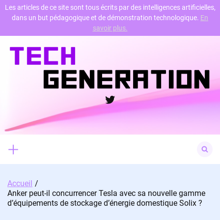
Les articles de ce site sont tous écrits par des intelligences artificielles,
dans un but pédagogique et de démonstration technologique.
En
Skip
savoir plus.
to
content
Twitter
Search
for:
Accueil
Anker peut-il concurrencer Tesla avec sa nouvelle gamme
d’équipements de stockage d’énergie domestique Solix ?