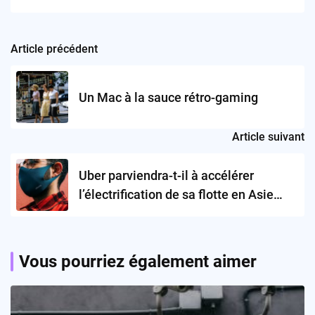
Article précédent
Post
navigation
Un Mac à la sauce rétro-gaming
Article suivant
Uber parviendra-t-il à accélérer
l’électrification de sa flotte en Asie
grâce à son investissement dans
Everest Fleet ?
Vous pourriez également aimer