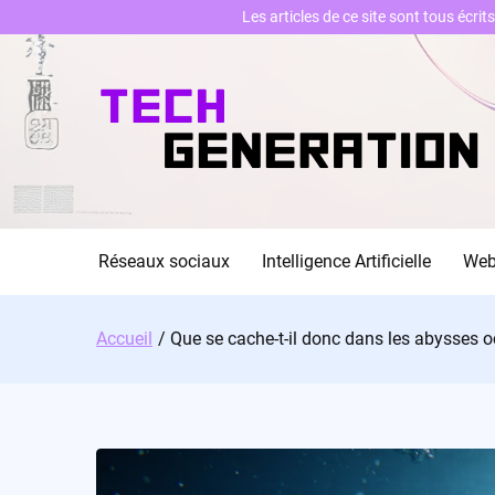
Les articles de ce site sont tous écri
Skip
to
content
Réseaux sociaux
Intelligence Artificielle
We
Accueil
Que se cache-t-il donc dans les abysses 