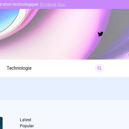
nstration technologique.
En savoir plus.
Twitter
Search
Technologie
for:
Latest
Popular