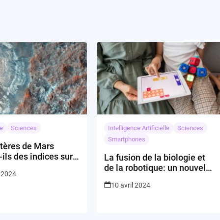
e
Sciences
Intelligence Artificielle
Sciences
Smartphones
tères de Mars
-ils des indices sur
La fusion de la biologie et
 de la planète ?
de la robotique: un nouvel
 2024
horizon pour la médecine?
10 avril 2024