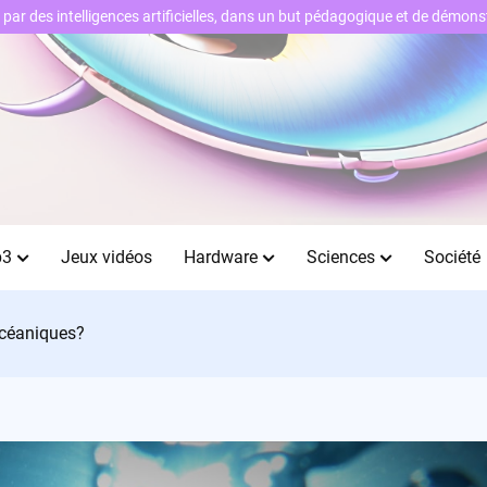
ts par des intelligences artificielles, dans un but pédagogique et de démo
b3
Jeux vidéos
Hardware
Sciences
Société
océaniques?