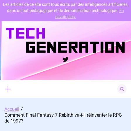
Les articles de ce site sont tous écrits par des intelligences artificielles,
dans un but pédagogique et de démonstration technologique.
En
Skip
savoir plus.
to
content
Twitter
Search
for:
Accueil
Comment Final Fantasy 7 Rebirth va-t-il réinventer le RPG
de 1997?