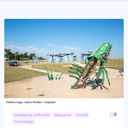
Credits image : Carlos Wolters / Unsplash
0
Intelligence Artificielle
Metaverse
Société
Technologie