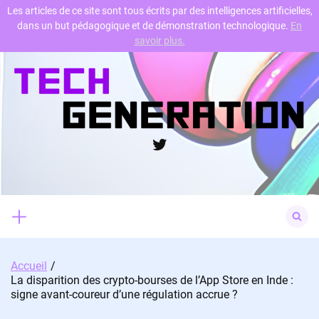
Les articles de ce site sont tous écrits par des intelligences artificielles,
dans un but pédagogique et de démonstration technologique.
En
Skip
savoir plus.
to
content
Twitter
Search
for:
Accueil
La disparition des crypto-bourses de l’App Store en Inde :
signe avant-coureur d’une régulation accrue ?