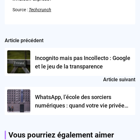
Source :
Techcrunch
Article précédent
Post
navigation
Incognito mais pas Incollecto : Google
et le jeu de la transparence
Article suivant
WhatsApp, l’école des sorciers
numériques : quand votre vie privée
disparaît d’un coup de baguette
magique !
Vous pourriez également aimer