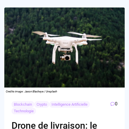
Credits image : Jason Blackeye / Unsplash
0
Blockchain
Crypto
Intelligence Artificielle
Technologie
Drone de livraison: le