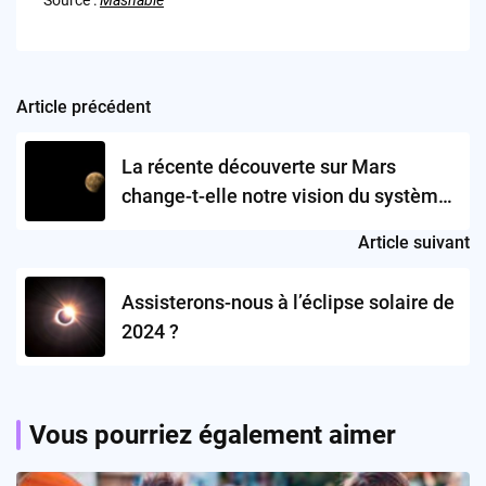
Source :
Mashable
Article précédent
Post
navigation
La récente découverte sur Mars
change-t-elle notre vision du système
solaire?
Article suivant
Assisterons-nous à l’éclipse solaire de
2024 ?
Vous pourriez également aimer