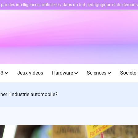
ts par des intelligences artificielles, dans un but pédagogique et de démo
b3
Jeux vidéos
Hardware
Sciences
Société
ner l’industrie automobile?