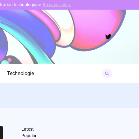
nstration technologique.
En savoir plus.
Twitter
Search
Technologie
for:
Latest
Popular