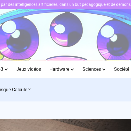
ts par des intelligences artificielles, dans un but pédagogique et de démo
b3
Jeux vidéos
Hardware
Sciences
Société
isque Calculé ?