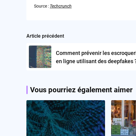
Source :
Techcrunch
Article précédent
Post
navigation
Comment prévenir les escroquer
en ligne utilisant des deepfakes 
Vous pourriez également aimer