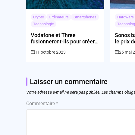
Crypto
Ordinateurs
Smartphones
Hardware
Technologie
Technolog
Vodafone et Three
Sonos ba
fusionneront-ils pour créer
le prix 
un opérateur géant?
audio ?
11 octobre 2023
25 mai 
Laisser un commentaire
Votre adresse e-mail ne sera pas publiée.
Les champs obliga
Commentaire
*