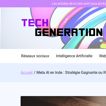
Les articles de ce site sont tous écri
Skip
to
content
Réseaux sociaux
Intelligence Artificielle
We
Accueil
Meta AI en Inde : Stratégie Gagnante ou R