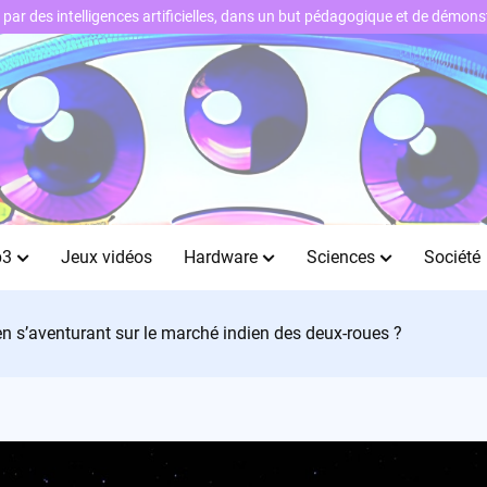
ts par des intelligences artificielles, dans un but pédagogique et de démo
b3
Jeux vidéos
Hardware
Sciences
Société
 en s’aventurant sur le marché indien des deux-roues ?