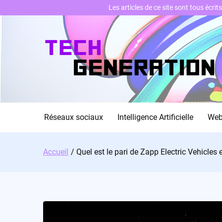
Les articles de ce site sont tous écri
Skip
to
content
Réseaux sociaux
Intelligence Artificielle
We
Accueil
Quel est le pari de Zapp Electric Vehicles