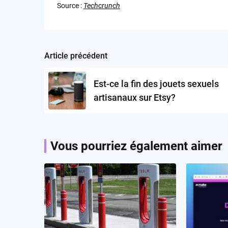
Source :
Techcrunch
Article précédent
Post
navigation
Est-ce la fin des jouets sexuels
artisanaux sur Etsy?
Vous pourriez également aimer