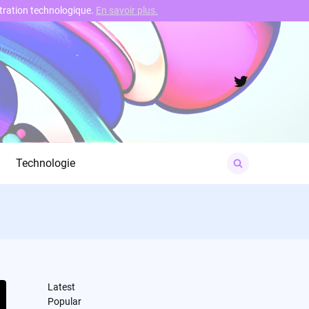
nstration technologique.
En savoir plus.
Twitter
Search
Technologie
for:
Latest
Popular