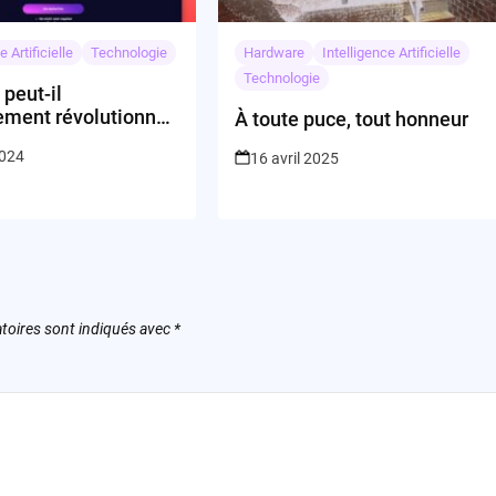
e Artificielle
Technologie
Hardware
Intelligence Artificielle
Technologie
peut-il
ement révolutionner
À toute puce, tout honneur
tisation des tâches
2024
16 avril 2025
ves?
toires sont indiqués avec
*