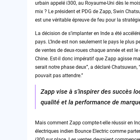
urbain appelé i300, au Royaume-Uni dès le mois p
mix ? Le président et PDG de Zapp, Swin Chats
est une véritable épreuve de feu pour la stratégi
La décision de s’implanter en Inde a été accélé
pays. L’Inde est non seulement le pays le plus 
de ventes de deux-roues chaque année et est le 
Chine. Est-il donc impératif que Zapp agisse ma
serait notre phase deux”, a déclaré Chatsuwan, 
pouvait pas attendre.”
Zapp vise à s’inspirer des succès l
qualité et la performance de marque
Mais comment Zapp compte-t-elle réussir en Inde
électriques indien Bounce Electric comme parten
i300 sur place. Les ventes devraient commencer