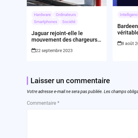
Hardware
Ordinateurs
Intelligenc
Smartphones
Société
Bardeen 
véritabl
Jaguar rejoint-elle le
l’automa
mouvement des chargeurs
8 août 
répétiti
Tesla en Amérique du Nord
22 septembre 2023
?
Laisser un commentaire
Votre adresse e-mail ne sera pas publiée.
Les champs obliga
Commentaire
*