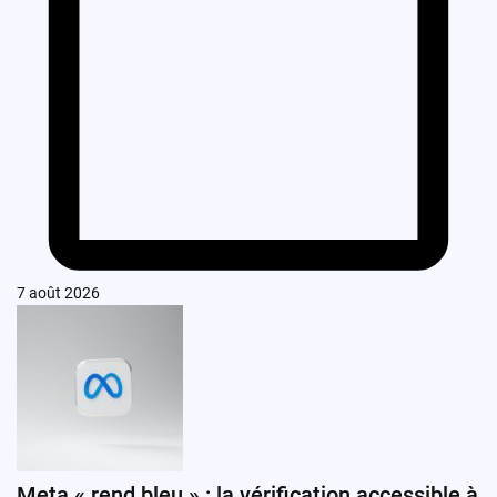
7 août 2026
Meta « rend bleu » : la vérification accessible à