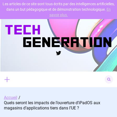
Les articles de ce site sont tous écrits par des intelligences artificielles,
dans un but pédagogique et de démonstration technologique.
En
Skip
savoir plus.
to
content
Twitter
Search
for:
Accueil
Quels seront les impacts de l’ouverture d’iPadOS aux
magasins d’applications tiers dans l’UE ?