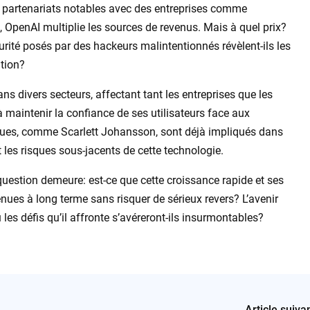
 partenariats notables avec des entreprises comme
enAI multiplie les sources de revenus. Mais à quel prix?
rité posés par des hackeurs malintentionnés révèlent-ils les
ution?
s divers secteurs, affectant tant les entreprises que les
 maintenir la confiance de ses utilisateurs face aux
liques, comme Scarlett Johansson, sont déjà impliqués dans
nt les risques sous-jacents de cette technologie.
uestion demeure: est-ce que cette croissance rapide et ses
nues à long terme sans risquer de sérieux revers? L’avenir
u les défis qu’il affronte s’avéreront-ils insurmontables?
Article suiva