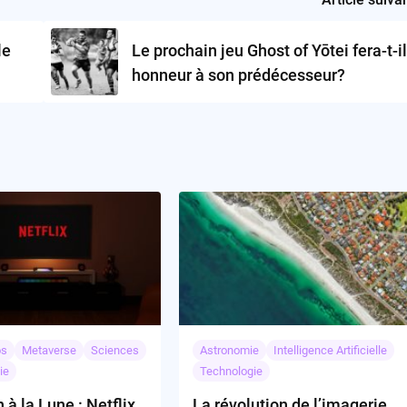
le
Le prochain jeu Ghost of Yōtei fera-t-il
honneur à son prédécesseur?
os
Metaverse
Sciences
Astronomie
Intelligence Artificielle
ie
Technologie
 à la Lune : Netflix
La révolution de l’imagerie