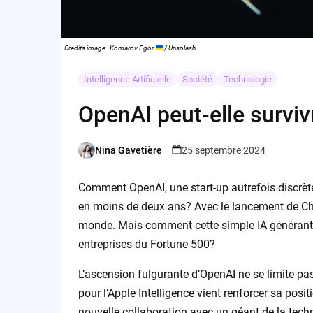
Credits image : Komarov Egor
/ Unsplash
Intelligence Artificielle
Société
Technologie
OpenAI peut-elle surviv
Nina Gavetière
25 septembre 2024
Posted
by
Comment OpenAI, une start-up autrefois discrète
en moins de deux ans? Avec le lancement de C
monde. Mais comment cette simple IA générant 
entreprises du Fortune 500?
L’ascension fulgurante d’OpenAI ne se limite 
pour l’Apple Intelligence vient renforcer sa posi
nouvelle collaboration avec un géant de la techn