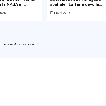
e la NASA en
spatiale : La Terre dévoilée
ng
à la demande, mais pour qui
 2025
1 avril 2026
et dans quel but ?
toires sont indiqués avec
*