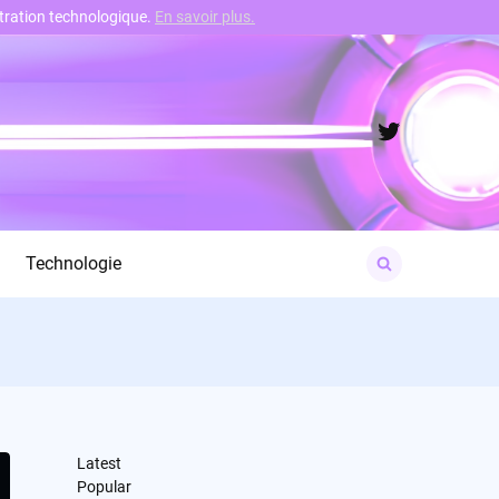
nstration technologique.
En savoir plus.
Twitter
Search
Technologie
for:
Latest
Popular