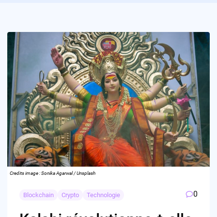
Credits image : Sonika Agarwal / Unsplash
0
Blockchain
Crypto
Technologie