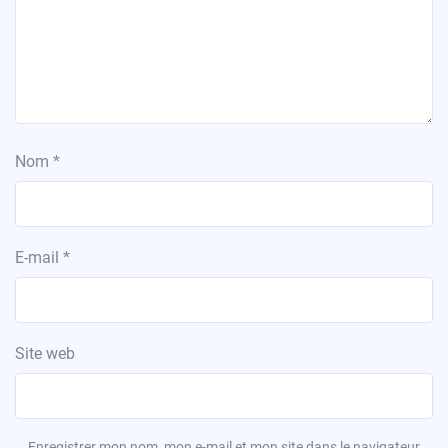
Nom
*
E-mail
*
Site web
Enregistrer mon nom, mon e-mail et mon site dans le navigateur