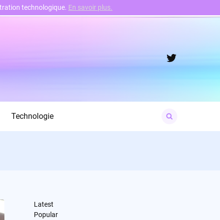
nstration technologique.
En savoir plus.
Twitter
Search
Technologie
for:
Latest
Popular