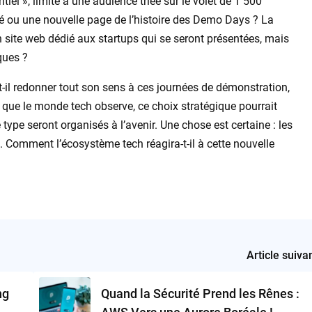
iel », limité à une audience triée sur le volet de 1 500
ité ou une nouvelle page de l’histoire des Demo Days ? La
 site web dédié aux startups qui se seront présentées, mais
ques ?
-t-il redonner tout son sens à ces journées de démonstration,
rs que le monde tech observe, ce choix stratégique pourrait
type seront organisés à l’avenir. Une chose est certaine : les
é. Comment l’écosystème tech réagira-t-il à cette nouvelle
Article suiva
ng
Quand la Sécurité Prend les Rênes :