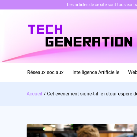
Les articles de ce site sont tous écri
Skip
to
content
Réseaux sociaux
Intelligence Artificielle
We
Accueil
Cet evenement signe-t-il le retour espéré