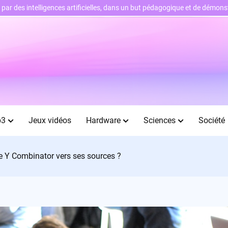
ts par des intelligences artificielles, dans un but pédagogique et de démo
b3
Jeux vidéos
Hardware
Sciences
Société
 de Y Combinator vers ses sources ?