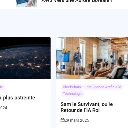
AWS Vers une Aurore Boréale !
ie
Blockchain
Intelligence Artificielle
Technologie
a-plus-astreinte
Sam le Survivant, ou le
 2024
Retour de l’IA Roi
29 mars 2025