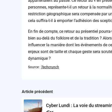
appartenaient au passé. Ce retour au « en présent
personnes, représente-t-il un retour à la normal
restriction géographique sera compensée par un
cela suffira-t-il à emporter l’adhésion des scepti
En fin de compte, ce retour au présentiel pourra
bien au-delà du folklore et de la tradition ? Alo
influencer la manière dont les événements de ce 
enjeux sont de taille et chaque geste sera scrut
dynamique ?
Source :
Techcrunch
Article précédent
Post
navigation
Cyber Lundi : La voie du streami