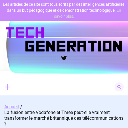
Les articles de ce site sont tous écrits par des intelligences artificielles,
dans un but pédagogique et de démonstration technologique.
En
Skip
savoir plus.
to
content
Twitter
Search
for:
Accueil
La fusion entre Vodafone et Three peut-elle vraiment
transformer le marché britannique des télécommunications
?