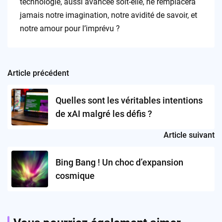
technologie, aussi avancée soit-elle, ne remplacera
jamais notre imagination, notre avidité de savoir, et
notre amour pour l’imprévu ?
Article précédent
Post
navigation
Quelles sont les véritables intentions
de xAI malgré les défis ?
Article suivant
Bing Bang ! Un choc d’expansion
cosmique