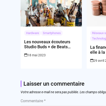
Hardware
Smartphones
Réseaux s
Technolog
Les nouveaux écouteurs
Studio Buds + de Beats
La finan
peuvent-ils surpasser les
elle à l
18 mai 2023
AirPods Pro d’Apple ?
les star
29 avril
leurs riv
Laisser un commentaire
Votre adresse e-mail ne sera pas publiée.
Les champs obliga
Commentaire
*