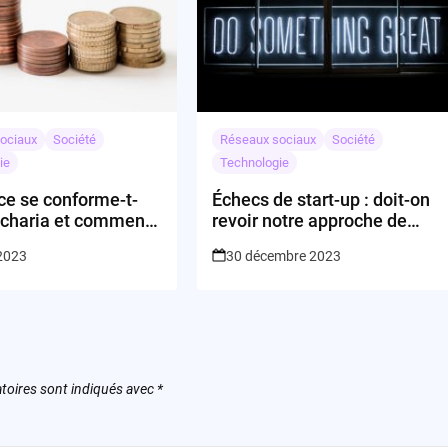
ociaux
Société
Réseaux sociaux
Société
ie
Technologie
ce se conforme-t-
Échecs de start-up : doit-on
a charia et comment
revoir notre approche de
tups gèrent-elles
l’entrepreneuriat ?
 2023
30 décembre 2023
alités ?
toires sont indiqués avec
*