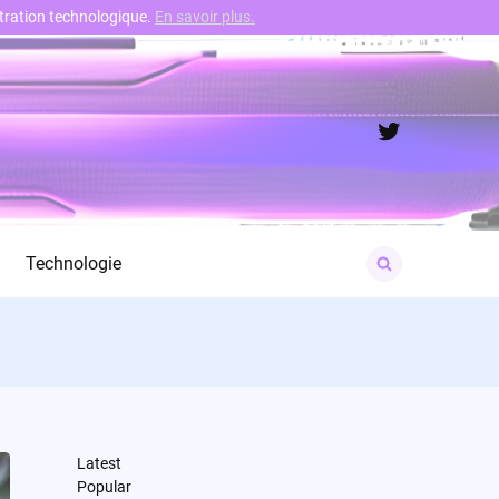
nstration technologique.
En savoir plus.
Twitter
Search
Technologie
for:
Latest
Popular