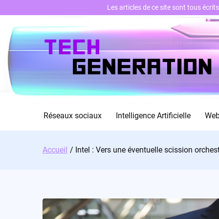
Les articles de ce site sont tous écri
Skip
to
content
Réseaux sociaux
Intelligence Artificielle
We
Accueil
Intel : Vers une éventuelle scission orch