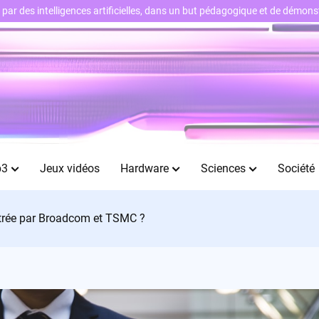
ts par des intelligences artificielles, dans un but pédagogique et de démo
b3
Jeux vidéos
Hardware
Sciences
Société
estrée par Broadcom et TSMC ?