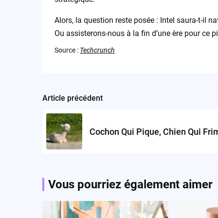
Alors, la question reste posée : Intel saura-t-il
Ou assisterons-nous à la fin d’une ère pour ce p
Source :
Techcrunch
Article précédent
Post
navigation
Cochon Qui Pique, Chien Qui Fri
Vous pourriez également aimer