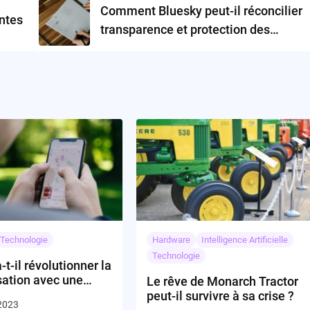
Comment Bluesky peut-il réconcilier
ntes
transparence et protection des
données?
Technologie
Hardware
Intelligence Artificielle
Technologie
-t-il révolutionner la
sation avec une
Le rêve de Monarch Tractor
 application iPhone
peut-il survivre à sa crise ?
 2023