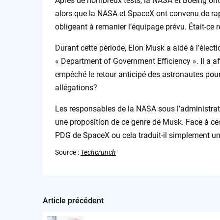
Après de nombreux tests, la NASA et Boeing ont 
alors que la NASA et SpaceX ont convenu de rapa
obligeant à remanier l’équipage prévu. Était-ce 
Durant cette période, Elon Musk a aidé à l’éle
« Department of Government Efficiency ». Il a af
empêché le retour anticipé des astronautes pour 
allégations?
Les responsables de la NASA sous l’administrati
une proposition de ce genre de Musk. Face à ces
PDG de SpaceX ou cela traduit-il simplement u
Source :
Techcrunch
Article précédent
Post