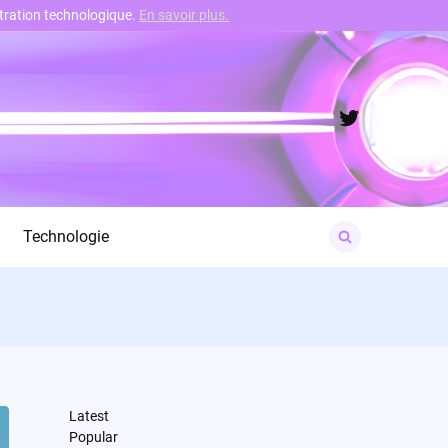
nstration technologique.
En savoir plus.
Twitter
Search
Technologie
for:
Latest
Popular