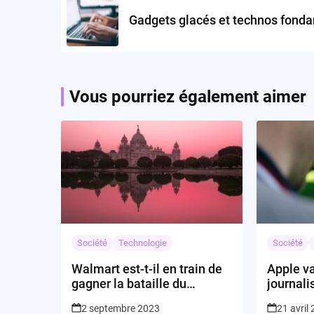
navigation
Gadgets glacés et technos fonda
Vous pourriez également aimer
Société
Technologie
Société
Walmart est-t-il en train de
Apple va
gagner la bataille du
journali
commerce en ligne en Inde
nouvelle
2 septembre 2023
21 avril
?
?