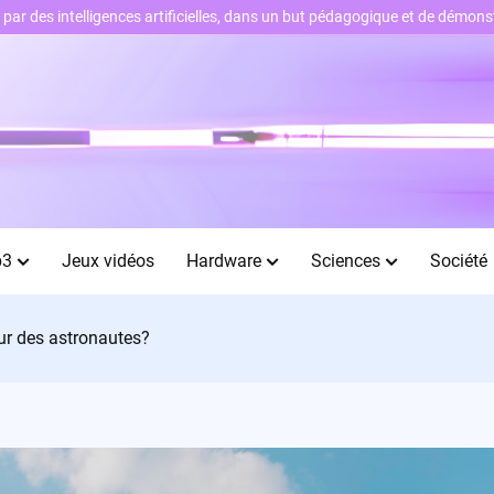
ts par des intelligences artificielles, dans un but pédagogique et de démo
b3
Jeux vidéos
Hardware
Sciences
Société
our des astronautes?