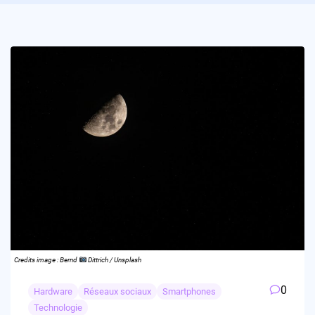
Credits image : Bernd
Dittrich / Unsplash
0
Hardware
Réseaux sociaux
Smartphones
Technologie