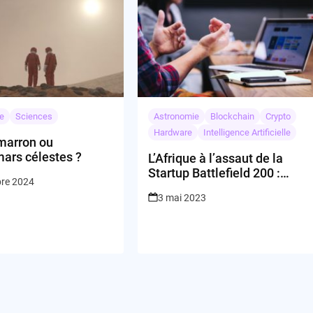
e
Sciences
Astronomie
Blockchain
Crypto
Hardware
Intelligence Artificielle
marron ou
ars célestes ?
L’Afrique à l’assaut de la
Startup Battlefield 200 :
bre 2024
Wakanda forever !
3 mai 2023