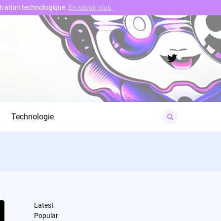
nstration technologique.
En savoir plus.
Twitter
Search
Technologie
for:
Latest
Popular