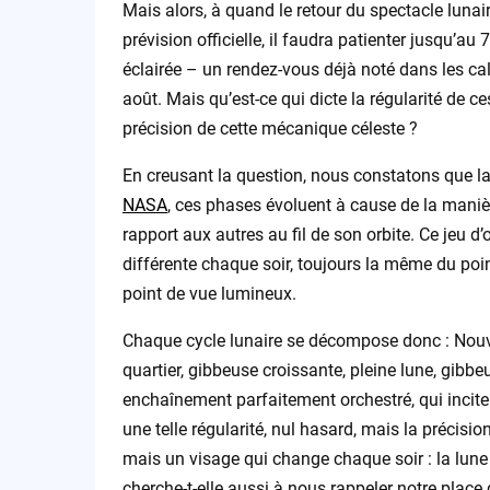
Mais alors, à quand le retour du spectacle lunair
prévision officielle, il faudra patienter jusqu’a
éclairée – un rendez-vous déjà noté dans les ca
août. Mais qu’est-ce qui dicte la régularité de ce
précision de cette mécanique céleste ?
En creusant la question, nous constatons que la
NASA
, ces phases évoluent à cause de la manière
rapport aux autres au fil de son orbite. Ce jeu d
différente chaque soir, toujours la même du poi
point de vue lumineux.
Chaque cycle lunaire se décompose donc : Nouvel
quartier, gibbeuse croissante, pleine lune, gibbe
enchaînement parfaitement orchestré, qui incite
une telle régularité, nul hasard, mais la précisi
mais un visage qui change chaque soir : la lune 
cherche-t-elle aussi à nous rappeler notre place 