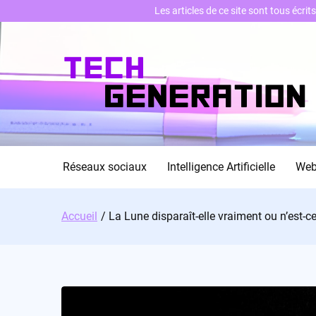
Les articles de ce site sont tous écri
Skip
to
content
Réseaux sociaux
Intelligence Artificielle
We
Accueil
La Lune disparaît-elle vraiment ou n’est-ce