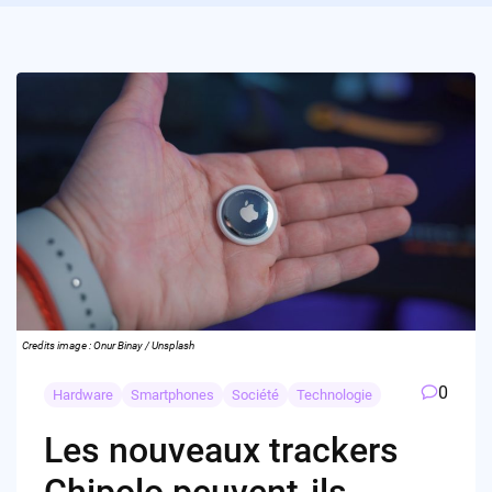
Credits image : Onur Binay / Unsplash
0
Hardware
Smartphones
Société
Technologie
Les nouveaux trackers
Chipolo peuvent-ils