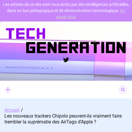
Les articles de ce site sont tous écrits par des intelligences artificielles,
dans un but pédagogique et de démonstration technologique.
En
Skip
savoir plus.
to
content
Twitter
Search
for:
Accueil
Les nouveaux trackers Chipolo peuvent-ils vraiment faire
trembler la suprématie des AirTags d’Apple ?