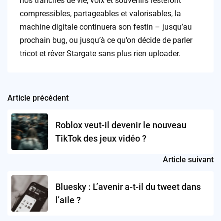
nos tranches de vie, voix et souvenirs resteront
compressibles, partageables et valorisables, la
machine digitale continuera son festin – jusqu’au
prochain bug, ou jusqu’à ce qu’on décide de parler
tricot et rêver Stargate sans plus rien uploader.
Article précédent
Post
navigation
Roblox veut-il devenir le nouveau
TikTok des jeux vidéo ?
Article suivant
Bluesky : L’avenir a-t-il du tweet dans
l’aile ?