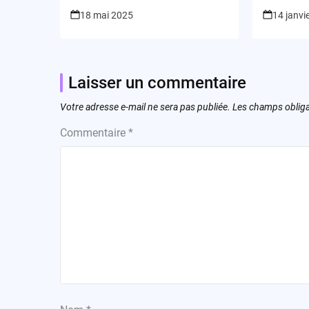
prêt à changer notre
l’assaut
18 mai 2025
14 janvi
quotidien ?
régulat
Laisser un commentaire
Votre adresse e-mail ne sera pas publiée.
Les champs obliga
Commentaire
*