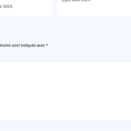
 mondial des
er 2025
eurs?
toires sont indiqués avec
*