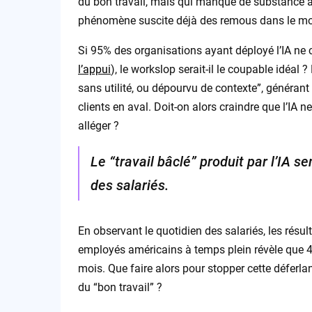
du bon travail, mais qui manque de substance au
phénomène suscite déjà des remous dans le mon
Si 95% des organisations ayant déployé l’IA ne 
l’appui
), le workslop serait-il le coupable idéal
sans utilité, ou dépourvu de contexte”, générant
clients en aval. Doit-on alors craindre que l’IA n
alléger ?
Le “travail bâclé” produit par l’IA s
des salariés.
En observant le quotidien des salariés, les rés
employés américains à temps plein révèle que 4
mois. Que faire alors pour stopper cette défer
du “bon travail” ?