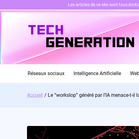
Les articles de ce site sont tous écri
Skip
to
content
Réseaux sociaux
Intelligence Artificielle
We
Accueil
Le “workslop” généré par l’IA menace-t-il l