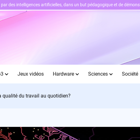
ts par des intelligences artificielles, dans un but pédagogique et de démo
b3
Jeux vidéos
Hardware
Sciences
Société
a qualité du travail au quotidien?