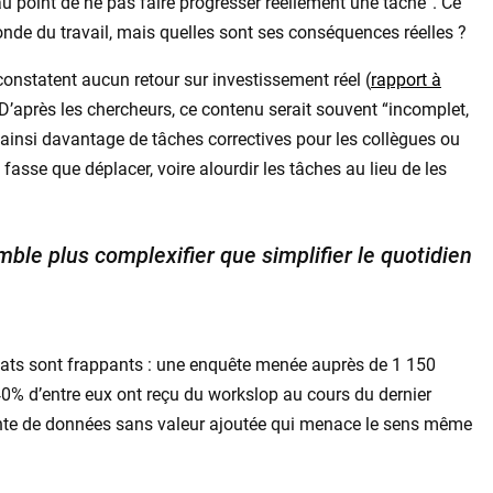
 point de ne pas faire progresser réellement une tâche”. Ce
de du travail, mais quelles sont ses conséquences réelles ?
constatent aucun retour sur investissement réel (
rapport à
 ? D’après les chercheurs, ce contenu serait souvent “incomplet,
 ainsi davantage de tâches correctives pour les collègues ou
e fasse que déplacer, voire alourdir les tâches au lieu de les
emble plus complexifier que simplifier le quotidien
ultats sont frappants : une enquête menée auprès de 1 150
0% d’entre eux ont reçu du workslop au cours du dernier
lante de données sans valeur ajoutée qui menace le sens même