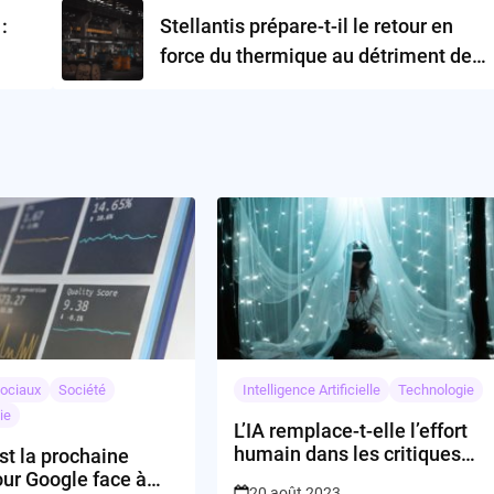
:
Stellantis prépare-t-il le retour en
force du thermique au détriment de
l’électrique ?
ociaux
Société
Intelligence Artificielle
Technologie
ie
L’IA remplace-t-elle l’effort
humain dans les critiques
st la prochaine
de produits ?
ur Google face à
20 août 2023