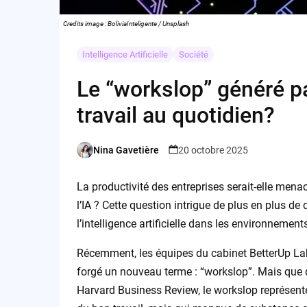
Credits image : BoliviaInteligente / Unsplash
Intelligence Artificielle
Société
Le “workslop” généré par
travail au quotidien?
Nina Gavetière
20 octobre 2025
Posted
by
La productivité des entreprises serait-elle mena
l’IA ? Cette question intrigue de plus en plus de
l’intelligence artificielle dans les environnemen
Récemment, les équipes du cabinet BetterUp Lab
forgé un nouveau terme : “workslop”. Mais que d
Harvard Business Review, le workslop représente 