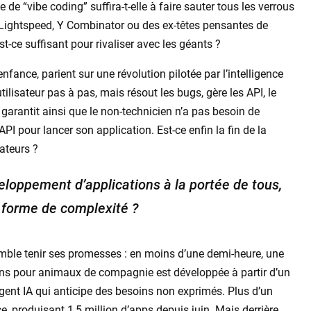
de “vibe coding” suffira-t-elle à faire sauter tous les verrous
e Lightspeed, Y Combinator ou des ex-têtes pensantes de
t-ce suffisant pour rivaliser avec les géants ?
fance, parient sur une révolution pilotée par l’intelligence
utilisateur pas à pas, mais résout les bugs, gère les API, le
 garantit ainsi que le non-technicien n’a pas besoin de
PI pour lancer son application. Est-ce enfin la fin de la
éateurs ?
veloppement d’applications à la portée de tous,
e forme de complexité ?
emble tenir ses promesses : en moins d’une demi-heure, une
cins pour animaux de compagnie est développée à partir d’un
gent IA qui anticipe des besoins non exprimés. Plus d’un
nce, produisant 1,5 million d’apps depuis juin. Mais derrière