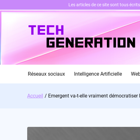
Les articles de ce site sont tous écri
Skip
to
content
Réseaux sociaux
Intelligence Artificielle
We
Accueil
Emergent va-t-elle vraiment démocratiser l