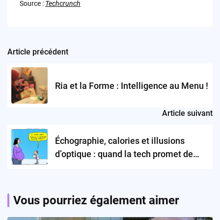
Source :
Techcrunch
Article précédent
Post
navigation
Ria et la Forme : Intelligence au Menu !
Article suivant
Échographie, calories et illusions
d’optique : quand la tech promet de
nous sauver de nous-mêmes
Vous pourriez également aimer