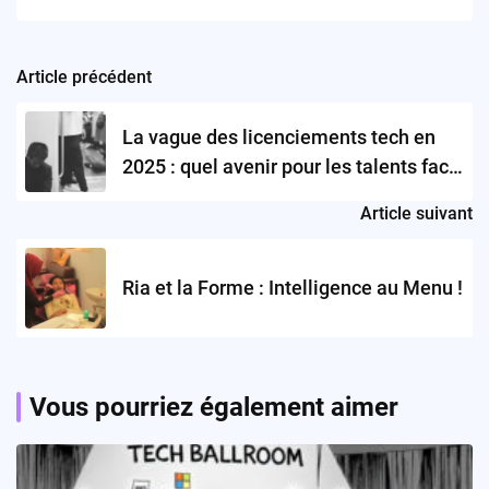
Article précédent
Post
navigation
La vague des licenciements tech en
2025 : quel avenir pour les talents face
à la montée de l’IA ?
Article suivant
Ria et la Forme : Intelligence au Menu !
Vous pourriez également aimer