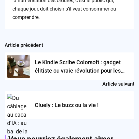
la numérisation des ordures, c’est le public qui,
chaque jour, doit choisir s’il veut consommer ou
comprendre.
Article précédent
Post
navigation
Le Kindle Scribe Colorsoft : gadget
élitiste ou vraie révolution pour les
lecteurs-navigateurs d’aujourd’hui ?
Article suivant
Cluely : Le buzz ou la vie !
Vous pourriez également aimer