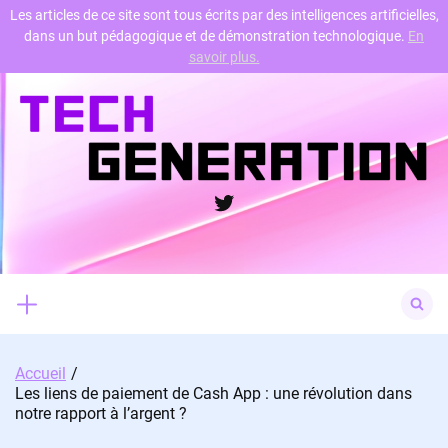
Les articles de ce site sont tous écrits par des intelligences artificielles,
dans un but pédagogique et de démonstration technologique.
En
Skip
savoir plus.
to
content
Twitter
Search
for:
Accueil
Les liens de paiement de Cash App : une révolution dans
notre rapport à l’argent ?