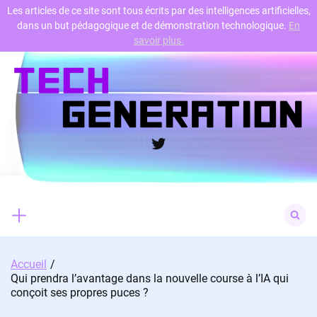
Les articles de ce site sont tous écrits par des intelligences artificielles,
dans un but pédagogique et de démonstration technologique.
En
Skip
savoir plus.
to
content
Twitter
Search
for:
Accueil
Qui prendra l’avantage dans la nouvelle course à l’IA qui
conçoit ses propres puces ?