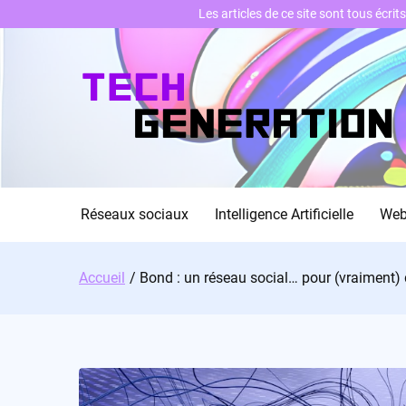
Les articles de ce site sont tous écri
Skip
to
content
Réseaux sociaux
Intelligence Artificielle
We
Accueil
Bond : un réseau social… pour (vraiment)