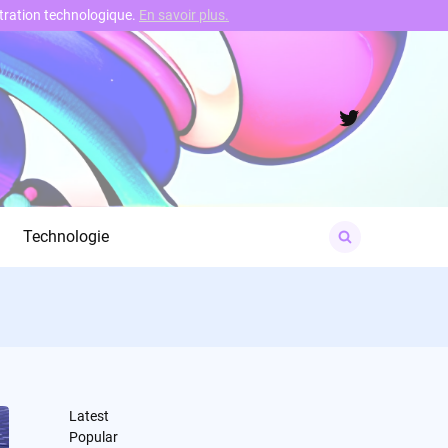
nstration technologique.
En savoir plus.
Twitter
Search
Technologie
for:
Latest
Popular