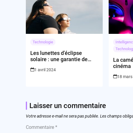
Technologie
Intelligenc
Technolog
Les lunettes d’éclipse
solaire : une garantie de
La camér
sécurité ou une source
cinéma
1 avril 2024
d’incertitude ?
18 mars
Laisser un commentaire
Votre adresse e-mail ne sera pas publiée.
Les champs obliga
Commentaire
*