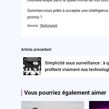
nouvelle étape dans la quête infinie de nos don
Sommes-nous prêts à accepter une intelligence ar
promis ?
Source :
Techcrunch
Article précédent
Post
navigation
Simplicité sous surveillance : à q
profitent vraiment nos technolog
Vous pourriez également aimer