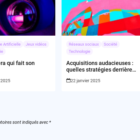
e Artificielle
Jeux vidéos
Réseaux sociaux
Société
ie
Technologie
a qui fait son
Acquisitions audacieuses :
quelles stratégies derrière
les mouvements de Jesse
 2025
22 janvier 2025
Tinsley et ses alliés ?
toires sont indiqués avec
*