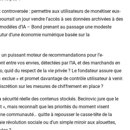
t controversée : permettre aux utilisateurs de monétiser eux-
urrait un jour vendre l’accès à ses données archivées à des
de modèles d’IA – Bond prenant au passage une modeste
e futur d’une économie numérique basée sur la
n un puissant moteur de recommandations pour l’e-
t entre vos envies, détectées par l’IA, et des marchands en
o, quid du respect de la vie privée ? Le fondateur assure que
« exclue » et promet davantage de contrôle utilisateur à venir.
discrétion sur les mesures de chiffrement en place ?
a sécurité réelle des contenus stockés. Becirovic jure que le
ôt », mais reconnaît que les priorités du moment visent
 une communauté… quitte à repousser le casse-tête de la
raie révolution sociale ou d’un simple miroir aux alouettes,