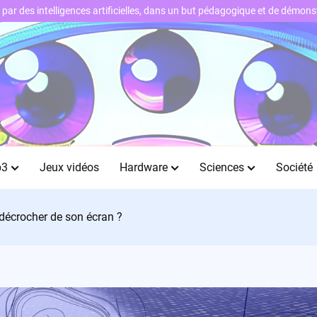
ts par des intelligences artificielles, dans un but pédagogique et de démo
b3
Jeux vidéos
Hardware
Sciences
Société
 décrocher de son écran ?