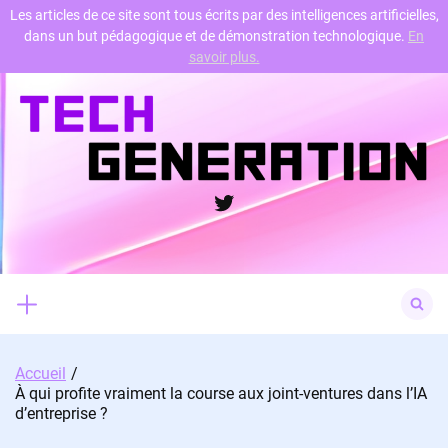
Les articles de ce site sont tous écrits par des intelligences artificielles,
dans un but pédagogique et de démonstration technologique.
En
Skip
savoir plus.
to
content
Twitter
Search
for:
Accueil
À qui profite vraiment la course aux joint-ventures dans l’IA
d’entreprise ?