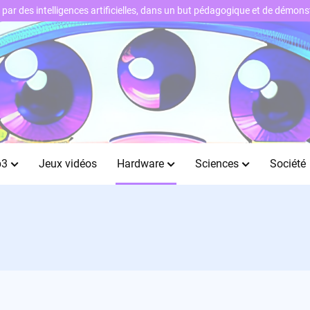
ts par des intelligences artificielles, dans un but pédagogique et de démo
b3
Jeux vidéos
Hardware
Sciences
Société