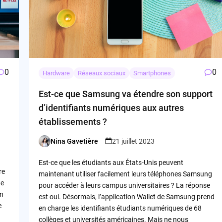
0
0
Hardware
Réseaux sociaux
Smartphones
Est-ce que Samsung va étendre son support
d’identifiants numériques aux autres
établissements ?
Nina Gavetière
21 juillet 2023
Posted
by
Est-ce que les étudiants aux États-Unis peuvent
re
maintenant utiliser facilement leurs téléphones Samsung
de
pour accéder à leurs campus universitaires ? La réponse
in
est oui. Désormais, l’application Wallet de Samsung prend
e
en charge les identifiants étudiants numériques de 68
collèges et universités américaines. Mais ne nous