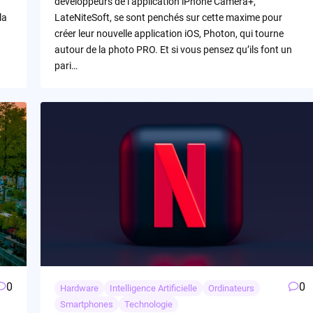
développeurs de l’application iPhone Camera+,
la
LateNiteSoft, se sont penchés sur cette maxime pour
créer leur nouvelle application iOS, Photon, qui tourne
autour de la photo PRO. Et si vous pensez qu’ils font un
pari…
0
0
Hardware
Intelligence Artificielle
Ordinateurs
Smartphones
Technologie