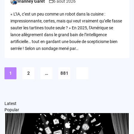
Vianney Garet
6 août 2026
Posted
by
« L’IA, c’est un peu comme un robot dans la cuisine :
impressionnante, certes, mais qui veut vraiment qu’elle fasse
sauter les tartines toute seule ? » En 2025, l’Amérique se
lance allègrement dans le grand bain de l’intelligence
artificielle… tout en gardant une bouée de scepticisme bien
serrée ! Selon un sondage mené par…
Pagination
des
1
2
…
881
publications
Latest
Popular