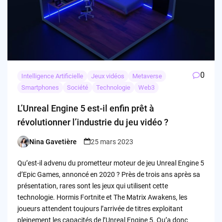
0
Intelligence Artificielle
Jeux vidéos
Metaverse
Smartphones
Société
Technologie
Web3
L’Unreal Engine 5 est-il enfin prêt à
révolutionner l’industrie du jeu vidéo ?
Nina Gavetière
25 mars 2023
Posted
by
Qu’est-il advenu du prometteur moteur de jeu Unreal Engine 5
d’Epic Games, annoncé en 2020 ? Près de trois ans après sa
présentation, rares sont les jeux qui utilisent cette
technologie. Hormis Fortnite et The Matrix Awakens, les
joueurs attendent toujours l’arrivée de titres exploitant
pleinement les capacités de l’Unreal Engine 5. Qu’a donc