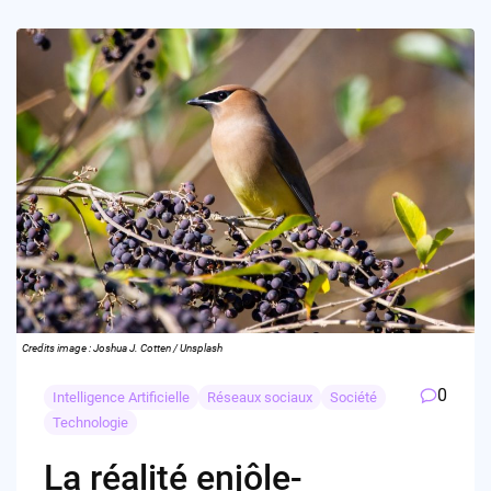
Credits image : Joshua J. Cotten / Unsplash
0
Intelligence Artificielle
Réseaux sociaux
Société
Technologie
La réalité enjôle-