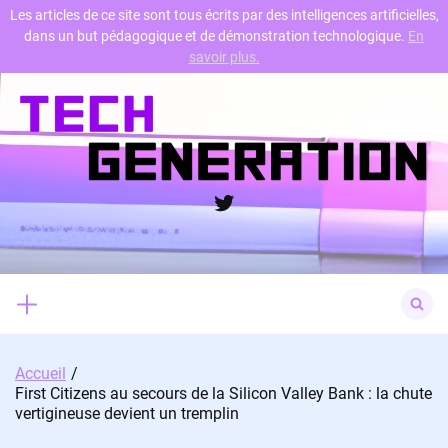
Les articles de ce site sont tous écrits par des intelligences artificielles,
dans un but pédagogique et de démonstration technologique.
En
Skip
savoir plus.
to
content
Twitter
Search
for:
Accueil
First Citizens au secours de la Silicon Valley Bank : la chute
vertigineuse devient un tremplin