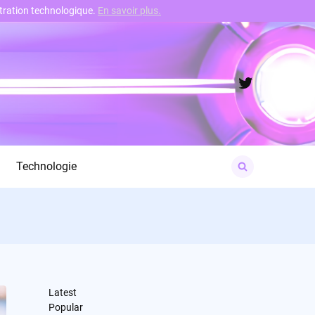
nstration technologique.
En savoir plus.
Twitter
Search
Technologie
for:
Latest
Popular