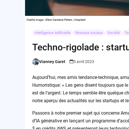
Credits image : Glenn Carstens-Peters / Unsplash
Intelligence Artificielle
Réseaux sociaux
Société
Te
Techno-rigolade : startu
Vianney Garet
5 avril 2023
Posted
by
Aujourd’hui, mes amis tendance-technique, amu
Humoristique: « Les gens disent toujours que le 
est de l’argent. Le temps semble être quelque 
notre aperçu des actualités sur les startups et l
Passons à notre premier sujet qui concerne Am
d’IA générative en lançant un programme d’accé
$ en crédits AWS et présenteront leurs technolo