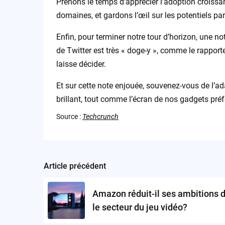
Prenons le temps d’apprécier l’adoption croissan
domaines, et gardons l’œil sur les potentiels pa
Enfin, pour terminer notre tour d’horizon, une n
de Twitter est très « doge-y », comme le rapp
laisse décider.
Et sur cette note enjouée, souvenez-vous de l’ad
brillant, tout comme l’écran de nos gadgets préf
Source :
Techcrunch
Article précédent
Post
navigation
Amazon réduit-il ses ambitions 
le secteur du jeu vidéo?