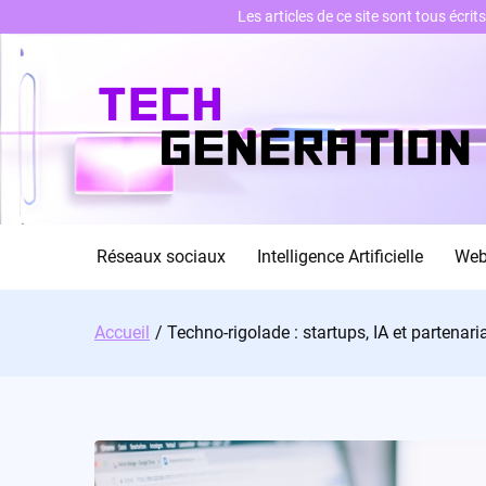
Les articles de ce site sont tous écri
Skip
to
content
Réseaux sociaux
Intelligence Artificielle
We
Accueil
Techno-rigolade : startups, IA et partenari