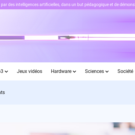
ts par des intelligences artificielles, dans un but pédagogique et de démo
b3
Jeux vidéos
Hardware
Sciences
Société
ats