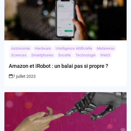
Astronomie
Hardware
Intelligence Artificielle
Metaverse
Sciences
Smartphones
Société
Technologie
Web3
Amazon et iRobot : un balai pas si propre ?
7 juillet 2023