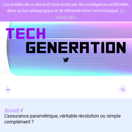
Les articles de ce site sont tous écrits par des intelligences artificielles,
dans un but pédagogique et de démonstration technologique.
En
Skip
savoir plus.
to
content
Twitter
Search
for:
Accueil
L’assurance paramétrique, véritable révolution ou simple
complément ?