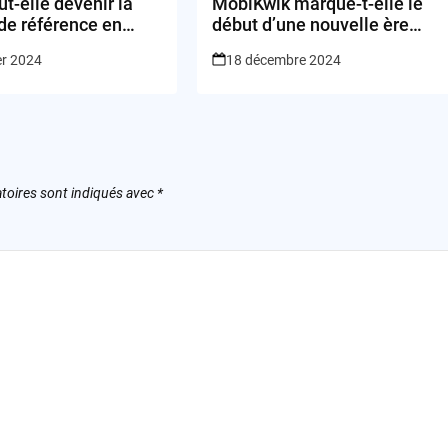
t-elle devenir la
MobiKwik marque-t-elle le
de référence en
début d’une nouvelle ère
?
pour les fintechs indiennes ?
er 2024
18 décembre 2024
toires sont indiqués avec
*