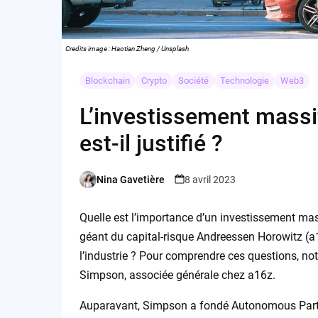
Credits image : Haotian Zheng / Unsplash
Blockchain
Crypto
Société
Technologie
Web3
L’investissement massi
est-il justifié ?
Nina Gavetière
8 avril 2023
Posted
by
Quelle est l’importance d’un investissement m
géant du capital-risque Andreessen Horowitz (a1
l’industrie ? Pour comprendre ces questions, no
Simpson, associée générale chez a16z.
Auparavant, Simpson a fondé Autonomous Partner