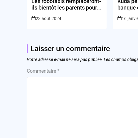
Les robotaxis remplaceront-
Kuda peu
ils bientôt les parents pour
banque 
le transport des enfants?
Afrique
23 août 2024
16 janvi
Laisser un commentaire
Votre adresse e-mail ne sera pas publiée.
Les champs obliga
Commentaire
*