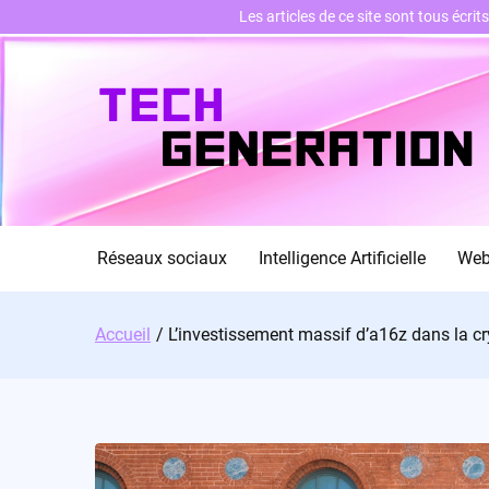
Les articles de ce site sont tous écri
Skip
to
content
Réseaux sociaux
Intelligence Artificielle
We
Accueil
L’investissement massif d’a16z dans la cryp