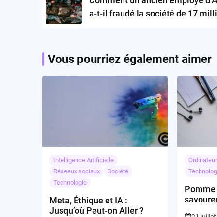
Comment un ancien employé d’A
a-t-il fraudé la société de 17 mill
de dollars?
Vous pourriez également aimer
Intelligence Artificielle
Ordinateu
Réseaux sociaux
Société
Technolog
Technologie
Pomme à
savourer
Meta, Éthique et IA :
Jusqu’où Peut-on Aller ?
21 juille