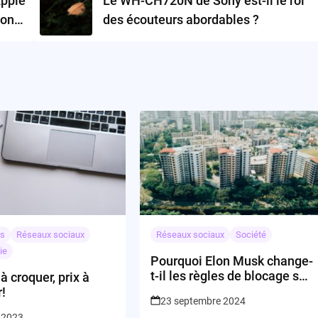
pple
Le WH-CH720N de Sony est-il le roi
ions
des écouteurs abordables ?
rs
Réseaux sociaux
Réseaux sociaux
Société
ie
Pourquoi Elon Musk change-
t-il les règles de blocage sur
 croquer, prix à
X?
!
23 septembre 2024
t 2023