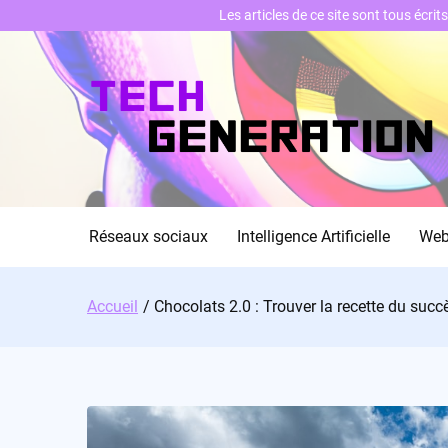
Les articles de ce site sont tous écri
Skip
to
content
Réseaux sociaux
Intelligence Artificielle
We
Accueil
Chocolats 2.0 : Trouver la recette du succ