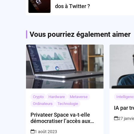
dos à Twitter ?
Vous pourriez également aimer
Crypto
Hardware
Metaverse
Intelligenc
Ordinateurs
Technologie
IA par t
Privateer Space va-t-elle
27 janvi
démocratiser l’accès aux
données spatiales avec
1 août 2023
Pono ?