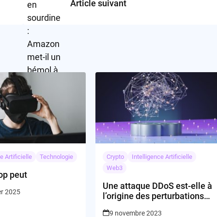
Article suivant
e Artificielle
Technologie
Crypto
Intelligence Artificielle
Web3
rop peut
Une attaque DDoS est-elle à
er 2025
l’origine des perturbations
de ChatGPT?
9 novembre 2023