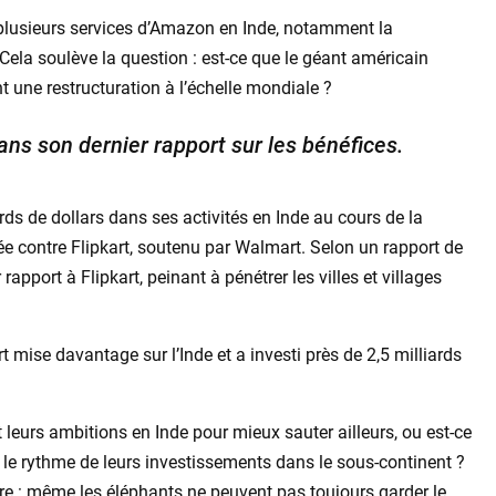
 plusieurs services d’Amazon en Inde, notamment la
. Cela soulève la question : est-ce que le géant américain
 une restructuration à l’échelle mondiale ?
ns son dernier rapport sur les bénéfices.
rds de dollars dans ses activités en Inde au cours de la
ée contre Flipkart, soutenu par Walmart. Selon un rapport de
apport à Flipkart, peinant à pénétrer les villes et villages
 mise davantage sur l’Inde et a investi près de 2,5 milliards
t leurs ambitions en Inde pour mieux sauter ailleurs, ou est-ce
 le rythme de leurs investissements dans le sous-continent ?
ûre : même les éléphants ne peuvent pas toujours garder le