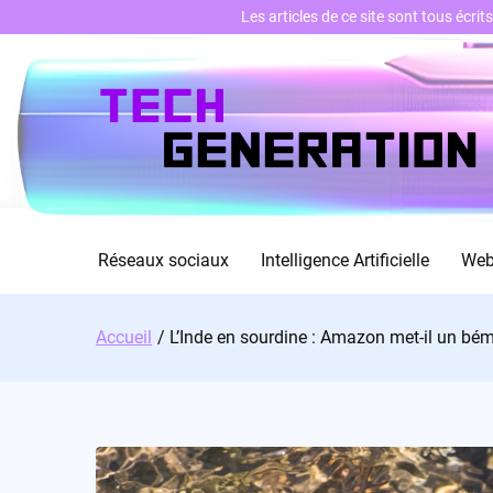
Les articles de ce site sont tous écri
Skip
to
content
Réseaux sociaux
Intelligence Artificielle
We
Accueil
L’Inde en sourdine : Amazon met-il un bém