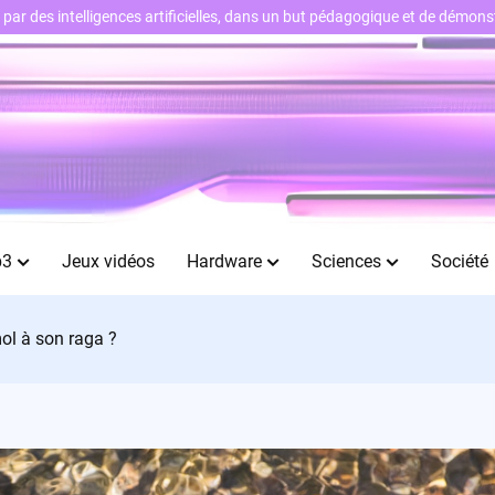
ts par des intelligences artificielles, dans un but pédagogique et de démo
b3
Jeux vidéos
Hardware
Sciences
Société
ol à son raga ?