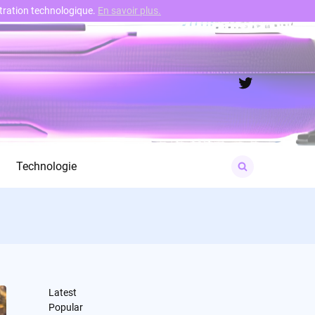
nstration technologique.
En savoir plus.
Twitter
Search
Technologie
for:
Latest
Popular